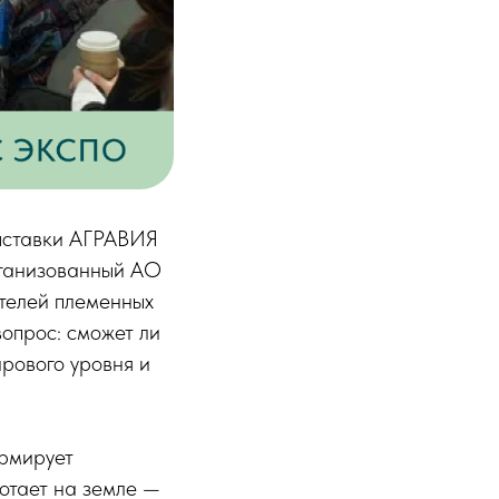
выставки АГРАВИЯ
ганизованный АО
ителей племенных
вопрос: сможет ли
ирового уровня и
ормирует
ботает на земле —