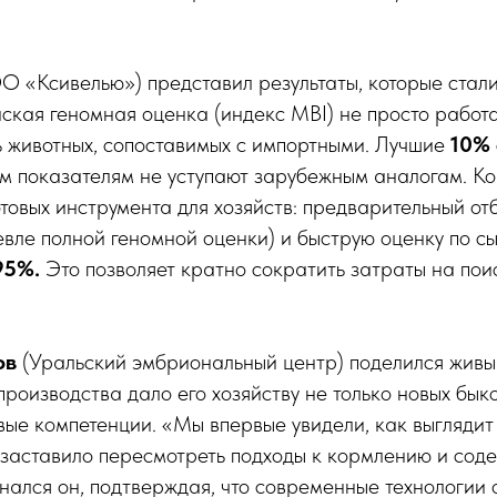
 «Ксивелью») представил результаты, которые стал
йская геномная оценка (индекс MBI) не просто работа
ь животных, сопоставимых с импортными. Лучшие
10% 
м показателям не уступают зарубежным аналогам. К
товых инструмента для хозяйств: предварительный от
вле полной геномной оценки) и быструю оценку по с
95%.
Это позволяет кратно сократить затраты на пои
ов
(Уральский эмбриональный центр) поделился живы
роизводства дало его хозяйству не только новых быко
ые компетенции. «Мы впервые увидели, как выглядит
 заставило пересмотреть подходы к кормлению и со
нался он, подтверждая, что современные технологии 