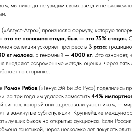
овам, мы никогда не увидим своих звёзд и не сможем 
ми.
а
(«Август-Агро») произнесла формулу, которую теперь
— это не половина стада, бык — это 75% стада».
О
омная селекция ускоряет прогресс в
3 раза
: традици
00 кг молока
, а геномный —
4000 кг
. Это означает, 
ня внедряют современные методы оценки, через пять 
аботает по старинке.
и Роман Рябов
(«Генус Эй Би Эс Рус») поделились п
и: за три года им удалось заместить
44% импортно
й сигнал, который они адресовали участникам, — ми
дит в замкнутые субпопуляции. Крупнейшие междунар
ть лучших быков на открытых аукционах. Если Россия
обмена генетикой, через несколько лет покупать элит