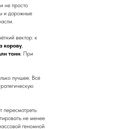
и не просто
ты и дорожные
расли.
ёткий вектор: к
а корову
,
млн тонн
. При
лько лучшее. Всё
тратегическую
т пересмотреть
стировать не менее
 массовой геномной