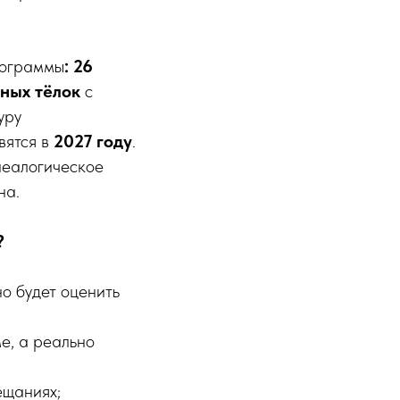
рограммы
: 26
нных тёлок
с
уру
вятся в
2027 году
.
неалогическое
на.
?
о будет оценить
ме, а реально
ещаниях;