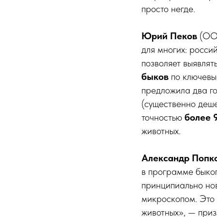
просто негде.
Юрий Пеков
(ООО
для многих: росси
позволяет выявлят
быков
по ключевы
предложила два го
(существенно деше
точностью
более 
животных.
Александр Попк
в программе быкоп
принципиально нов
микроскопом. Это
животных», — приз