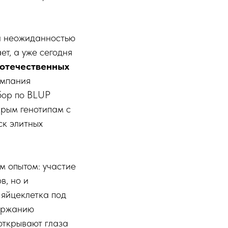
и неожиданностью
ет, а уже сегодня
отечественных
омпания
бор по BLUP
ырым генотипам с
ск элитных
м опытом: участие
в, но и
 яйцеклетка под
держанию
открывают глаза