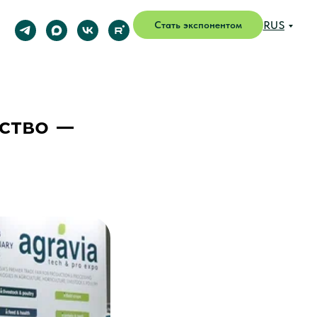
RUS
Стать экспонентом
ство —