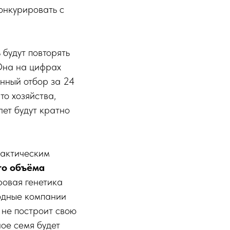
конкурировать с
 будут повторять
на на цифрах
онный отбор за 24
что хозяйства,
лет будут кратно
рактическим
го объёма
ровая генетика
одные компании
 не построит свою
ное семя будет