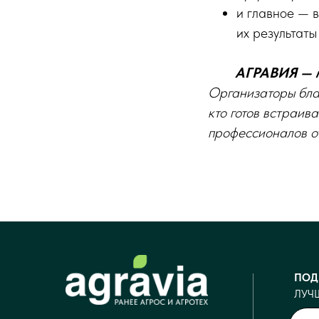
и главное — в
их результаты
АГРАВИЯ — ме
Организаторы благ
кто готов встраив
профессионалов о
С
ПОД
ЛУЧ