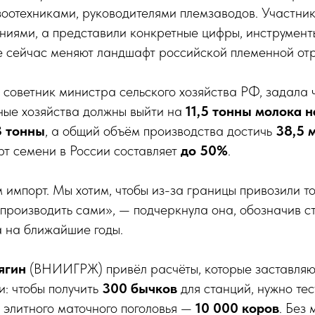
оотехниками, руководителями племзаводов. Участник
ниями, а представили конкретные цифры, инструмен
е сейчас меняют ландшафт российской племенной от
, советник министра сельского хозяйства РФ, задала ч
ные хозяйства должны выйти на
11,5 тонны молока н
3 тонны
, а общий объём производства достичь
38,5 
рт семени в России составляет
до 50%
.
импорт. Мы хотим, чтобы из-за границы привозили то
производить сами», — подчеркнула она, обозначив с
а на ближайшие годы.
ягин
(ВНИИГРЖ) привёл расчёты, которые заставляю
и: чтобы получить
300 бычков
для станций, нужно те
я элитного маточного поголовья —
10 000 коров
. Без