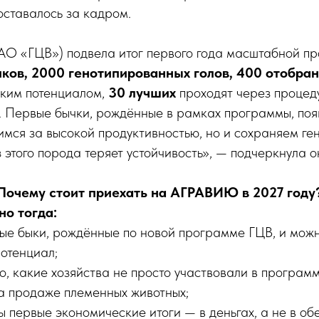
 оставалось за кадром.
АО «ГЦВ») подвела итог первого года масштабной п
иков, 2000 генотипированных голов, 400 отобра
ским потенциалом,
30 лучших
проходят через процед
 Первые бычки, рождённые в рамках программы, поя
имся за высокой продуктивностью, но и сохраняем ге
 этого порода теряет устойчивость», — подчеркнула о
Почему стоит приехать на АГРАВИЮ в 2027 году
но тогда:
вые быки, рождённые по новой программе ГЦВ, и можн
потенциал;
о, какие хозяйства не просто участвовали в програм
а продаже племенных животных;
ы первые экономические итоги — в деньгах, а не в об