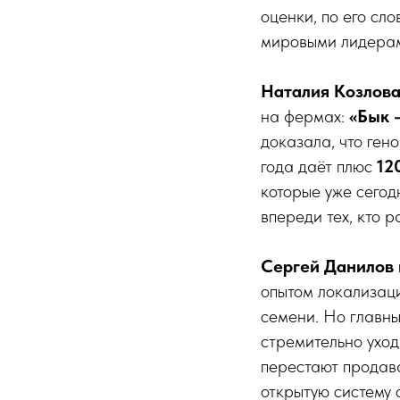
оценки, по его сл
мировыми лидера
Наталия Козлов
на фермах:
«Бык 
доказала, что ген
года даёт плюс
12
которые уже сегод
впереди тех, кто р
Сергей Данилов 
опытом локализаци
семени. Но главны
стремительно ухо
перестают продава
открытую систему 