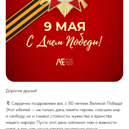
Дорогие друзья!
🔖 Сердечно поздравляем вас с 80-летием Великой Победы!
Этот юбилей — не только дань памяти героям, спасшим мир
и свободу, но и символ стойкости, мужества и единства
нашего народа. Пусть этот день напомнит нам о важности
мира, о том, как ценно каждое мгновение жизни.