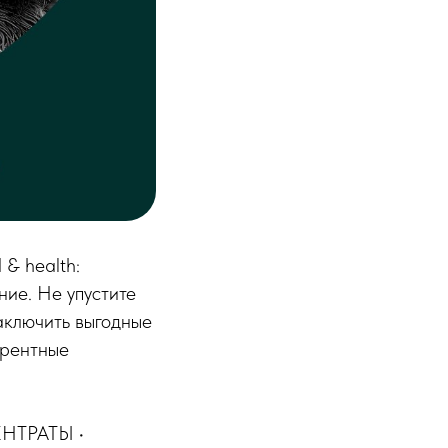
& health:
ие. Не упустите
заключить выгодные
урентные
НТРАТЫ •