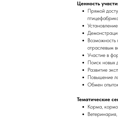
Ценность участи
Прямой досту
птицефабрик
Установление
Демонстрация
Возможность 
отраслевым в
Участие в фо
Поиск новых 
Развитие экс
Повышение ло
Обмен опыто
Тематические се
Корма, кормо
Ветеринария,