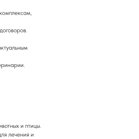
 комплексам,
договоров.
актуальным
еринарии.
вотных и птицы.
ля лечения и