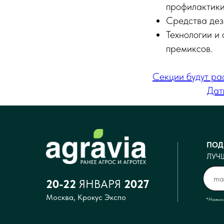
профилактики
Средства дез
Технологии и
премиксов.
С
Секции будут р
Дат
ПОД
ЛУЧ
20-22
ЯНВАРЯ
2027
Москва, Крокус Экспо
*Нажима