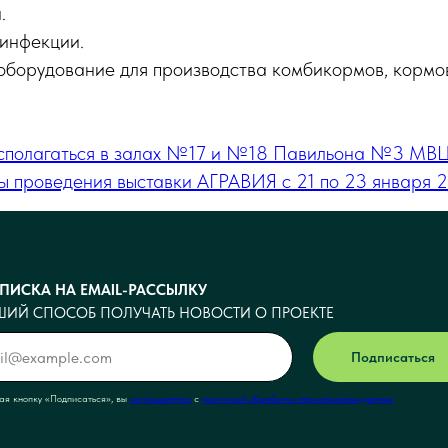
.
инфекции.
 оборудование для производства комбикормов, кормо
тать экспонентом
Посетить выставку
асполагаться в залах №17 и №18 Павильона №3 МВЦ
ы проведения выставки АГРАВИЯ с 21 по 23 января 
ПИСКА НА EMAIL-РАССЫЛКУ
ШИЙ СПОСОБ ПОЛУЧАТЬ НОВОСТИ О ПРОЕКТЕ
Подписаться
я кнопку <<Подписаться>>, вы
соглашаетесь
с
политикой обработки персональных данных