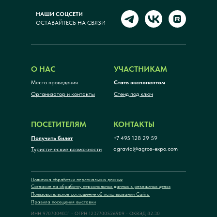
НАШИ СОЦСЕТИ
ОСТАВАЙТЕСЬ НА СВЯЗИ
О НАС
УЧАСТНИКАМ
Место проведения
Стать экспонентом
Организатор и контакты
Стенд под ключ
ПОСЕТИТЕЛЯМ
КОНТАКТЫ
Получить билет
+7 495 128 29 59
agravia@agros-expo.com
Туристические возможности
Политика обработки персональных данных
Согласие на обработку персональных данных в рекламных целях
Пользовательское соглашение об использовании Сайта
Правила посещения выставки
ИНН 9707004831 - ОГРН 1237700526909 - ОКВЭД 82.30