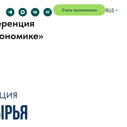
RUS
Стать экспонентом
еренция
кономике»