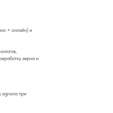
но + онлайн) и
нологов,
ереработку зерна и
 agravia при