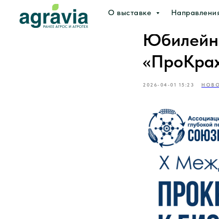
О выставке
Направлени
Юбилейн
«ПроКрах
2026-04-01 15:23
НОВО