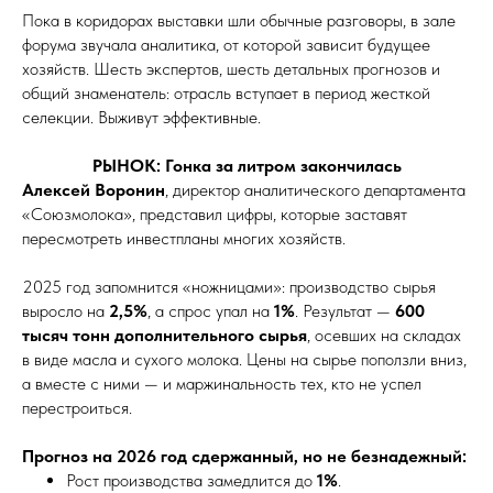
Пока в коридорах выставки шли обычные разговоры, в зале
форума звучала аналитика, от которой зависит будущее
хозяйств. Шесть экспертов, шесть детальных прогнозов и
общий знаменатель: отрасль вступает в период жесткой
селекции. Выживут эффективные.
РЫНОК: Гонка за литром закончилась
Алексей Воронин
, директор аналитического департамента
«Союзмолока», представил цифры, которые заставят
пересмотреть инвестпланы многих хозяйств.
2025 год запомнится «ножницами»: производство сырья
выросло на
2,5%
, а спрос упал на
1%
. Результат —
600
тысяч тонн дополнительного сырья
, осевших на складах
в виде масла и сухого молока. Цены на сырье поползли вниз,
а вместе с ними — и маржинальность тех, кто не успел
перестроиться.
Прогноз на 2026 год сдержанный, но не безнадежный:
Рост производства замедлится до
1%
.