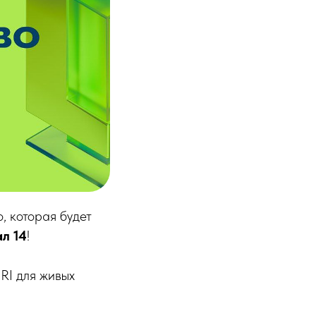
, которая будет
ал 14
!
RI для живых