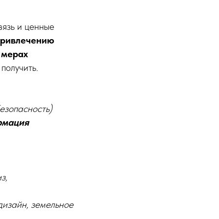
вязь и ценные
привлечению
 мерах
 получить.
езопасность)
рмация
з,
 дизайн, земельное