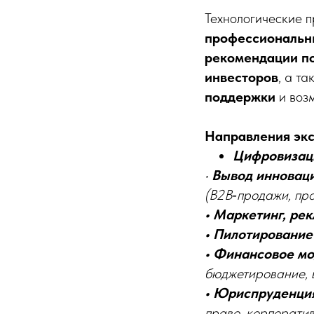
Технологические 
профессиональн
рекомендации по
инвесторов
, а т
поддержки
и возм
Направления экс
Цифровизац
•
Вывод инноваци
(B2B‑продажи, про
• Маркетинг, рек
• Пилотирование
• Финансовое мо
бюджетирование, 
• Юриспруденци
право, корпорати