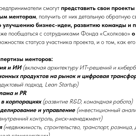
предприниматели смогут
представить свои проекты
ым менторам
, получить от них детальнyю обратную с
 улучшению бизнес-идеи, развитию команды и 
акже пообщаться с сотрудниками Фонда «Сколково»
о
ожностях статуса участника проекта, и о том, как его
пертизы менторов:
ия и ИИ
(включая архитектуру ИТ‑решений и киберб
онных продуктов на рынок и цифровая трансфо
дуктовый подход, Lean Startup)
лама и PR
 в корпорациях
(развитие R&D, командная работа)
делирование и управление
(инвестиционный анали
внутренний контроль, риск‑менеджмент)
я
(недвижимость, строительство, транспорт, розница,
вные коммуникации)