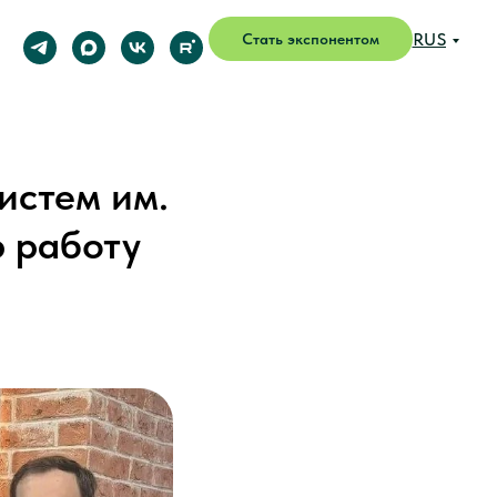
RUS
Стать экспонентом
истем им.
ю работу