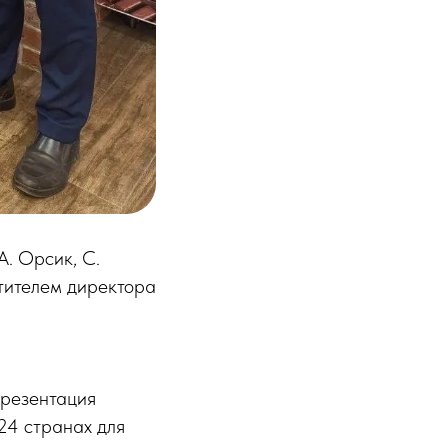
А. Орсик, С.
стителем директора
презентация
24 странах для