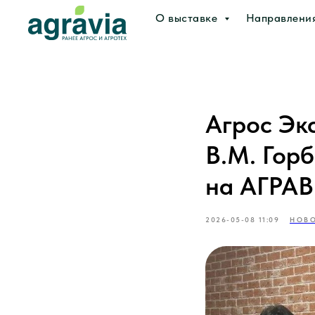
О выставке
Направлени
Агрос Эк
В.М. Гор
на АГРАВ
2026-05-08 11:09
НОВО