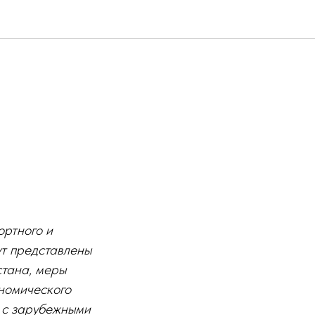
ортного и
ут представлены
тана, меры
номического
в с зарубежными