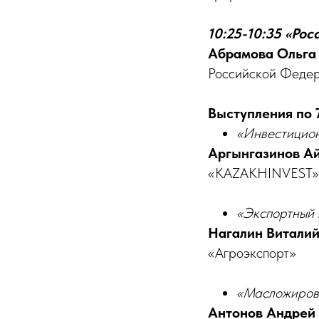
10:25-10:35 «Ро
Абрамова Ольга
Российской Феде
Выступления по 7
«Инвестицион
Аргынгазинов А
«KAZAKHINVEST»
«Экспортный 
Нагалин Витали
«Агроэкспорт»
«Масложирова
Антонов Андрей