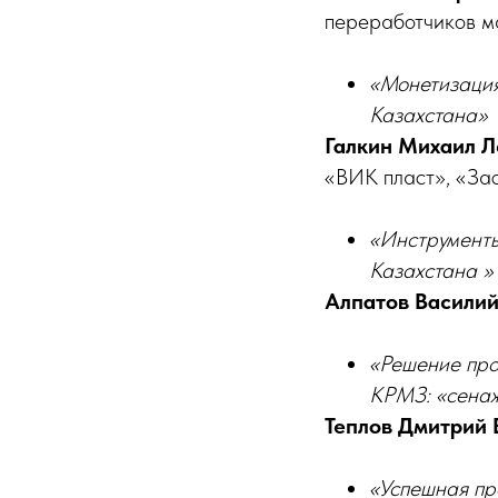
переработчиков м
«Монетизация
Казахстана»
Галкин Михаил 
«ВИК пласт», «Зас
«Инструменты
Казахстана »
Алпатов Василий
«Решение про
КРМЗ: «сенаж
Теплов Дмитрий 
«Успешная пр