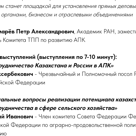
м станет площадкой для установления прямых деловы
 органами, бизнесом и отраслевыми объединениями
марёв Петр Александрович
, Академик РАН, замест
ь Комитета ТПП по развитию АПК
выступлений (выступления по 7-10 минут):
трудничество Казахстана и России в АПК»
ксербекович
- Чрезвычайный и Полномочный посол 
ийской Федерации
туальные вопросы реализации потенциала казахс
рудничества в сфере сельского хозяйства»
ий Иванович
- Член комитета Совета Федерации Фе
кой Федерации по аграрно-продовольственной поли
нию