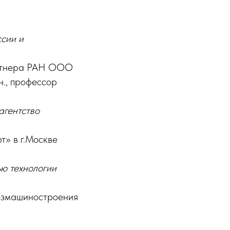
сии и
артнера РАН ООО
н., профессор
агентство
т» в г.Москве
ью технологии
хозмашиностроения