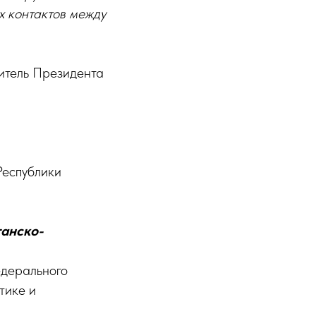
х контактов между
итель Президента
Республики
танско-
дерального
тике и