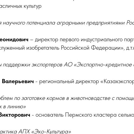
асличных культур
 научного потенциала аграрными предприятиями Рос
Леонидович
– директор первого индустриального п
луженный изобретатель Российской Федерации», д.т.
 поддержки экспортеров АО «Экспортно-кредитное 
 Валерьевич
- региональный директор «Казахэкспор
блем по заготовке кормов в животноводстве с помощ
 в линию»
Викторович
- основатель Пермского кластера сель
актика АПХ «Эко-Культура»