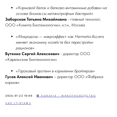
«Кормовой белок и белково-витаминные добавки на
основе биомассы метанотрофных бактерий»
Заборская Татьяна Михайловна
- главный технолог,
ООО «Комита Биотехнологии», к.т.н., Москва
«Микродозы — макроэффект: как Hermetia illucens
меняет экономику хозяйств без перестройки
рационов»
Бутенко Сергей Алексеевич
- директор ООО
«Карельские Биотехнологии»
«Гороховый протеин в кормлении бройлеров»
Гусев Алексей Иванович
– директор ООО «Фабрика
кормов»
2026-01-22 10:00
🟢 AGRAVIA - ЖИВОТНОВОДСТВО
ЗАЛ 17|ЭТАЖ3