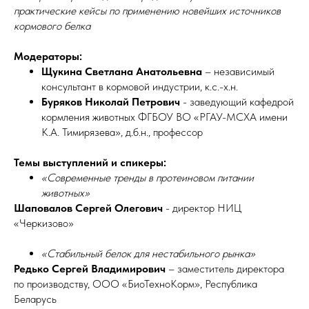
практические кейсы по применению новейших источников
кормового белка
Модераторы:
Щукина Светлана Анатольевна
– независимый
консультант в кормовой индустрии, к.с.-х.н.
Буряков Николай Петрович
- заведующий кафедрой
кормления животных ФГБОУ ВО «РГАУ-МСХА имени
К.А. Тимирязева», д.б.н., профессор
Темы выступлений и спикеры:
«Современные тренды в протеиновом питании
животных»
Шаповалов Сергей Олегович
- директор НИЦ
«Черкизово»
«Стабильный белок для нестабильного рынка»
Редько Сергей Владимирович
– заместитель директора
по производству, ООО «БиоТехноКорм», Республика
Беларусь