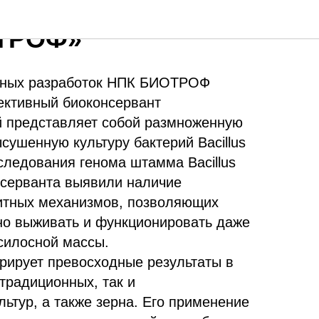
 И КОРМОЗАГОТОВКА
ТРОФ»
нных разработок НПК БИОТРОФ
ективный биоконсервант
 представляет собой размноженную
ушенную культуру бактерий Bacillus
следования генома штамма Bacillus
нсерванта выявили наличие
итных механизмов, позволяющих
о выживать и функционировать даже
силосной массы.
ирует превосходные результаты в
традиционных, так и
ьтур, а также зерна. Его применение