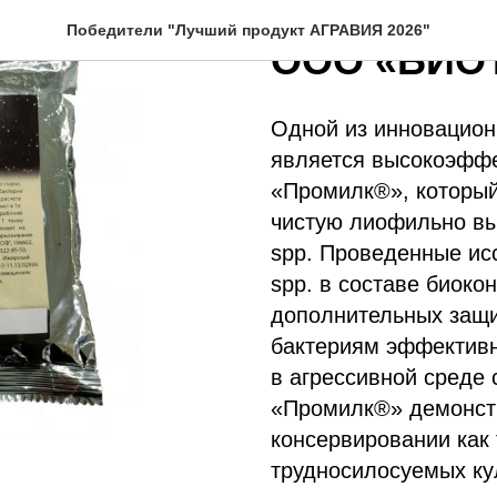
КОМБИКОРМОВЫЕ РЕШЕНИЯ
Победители "Лучший продукт АГРАВИЯ 2026"
ООО «БИО
Одной из инновацио
является высокоэфф
«Промилк®», который
чистую лиофильно выс
spp. Проведенные ис
spp. в составе биоко
дополнительных защ
бактериям эффективн
в агрессивной среде 
«Промилк®» демонстр
консервировании как 
трудносилосуемых кул