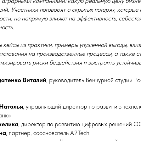
 аграрными компаниями: какую реальную цену бизнес
ций. Участники поговорят о скрытых потерях, которые 
ости, но напрямую влияют на эффективность, себесто
ость.
 кейсы из практики, примеры упущенной выгоды, вли
отставания на производственные процессы, а также с
изировать риски бездействия и выстроить устойчивы
датенко Виталий
, руководитель Венчурной студии Р
Наталья
, управляющий директор по развитию технол
анк»
желика
, директор по развитию цифровых решений 
на
, партнер, сооснователь A2Tech