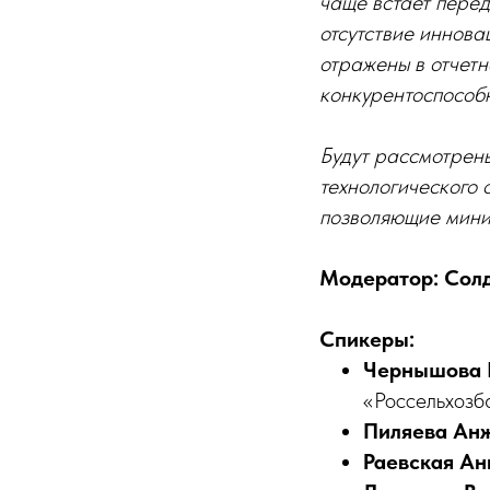
чаще встаёт перед
отсутствие иннова
отражены в отчетн
конкурентоспособн
Будут рассмотрены
технологического 
позволяющие миним
Модератор: Сол
Спикеры:
Чернышова 
«Россельхозб
Пиляева Ан
Раевская Ан