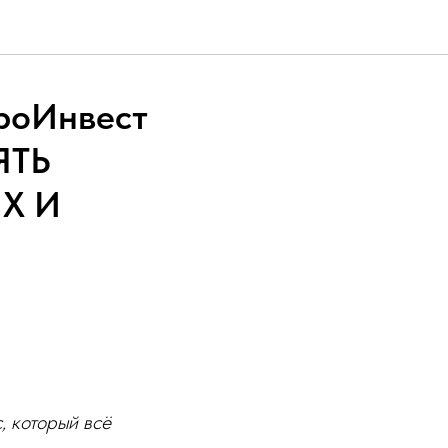
гроИнвест
ЯТЬ
Х И
, который всё