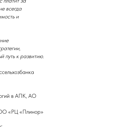
 платит за
не всегда
имость и
яние
тратегии,
й путь к развитию.
оссельхозбанка
огий в АПК, АО
ООО «РЦ «Плинор»