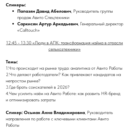
Спикеры:
Папазян Давид Абелович
, Руководитель группы
продаж Авито Спецтехники
Саркисян Артур Аркадьевич
, Генеральный директор
«Calltouch»
12:45 - 13:30 «Люди в АПК: трансформация найма в отрасли
сельхозтехники»
Темы:
1.Что происходит на рынке труда: аналитика от Авито Работы
2.Что делают работодатели? Как привлекают кандидатов на
непростом рынке?
3.Где брать соискателей в 2026?
4.Чем усилить наём на Авито Работе: как развить HR-бренд
и оптимизировать затраты
Спикер: Осьмак Анна Владимировна
, Руководитель
направления по работе с ключевыми клиентами Авито
Работы