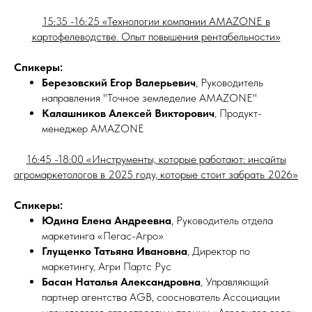
15:35 -16:25 «Технологии компании AMAZONE в
картофелеводстве. Опыт повышения рентабельности»
Спикеры:
Березовский Егор Валерьевич
, Руководитель
направления "Точное земледелие AMAZONE"
Калашников Алексей Викторович
, Продукт-
менеджер AMAZONE
16:45 -18:00 «Инструменты, которые работают: инсайты
агромаркетологов в 2025 году, которые стоит забрать 2026»
Спикеры:
Юдина Елена Андреевна
, Руководитель отдела
маркетинга «Пегас-Агро»
Глущенко Татьяна Ивановна
, Директор по
маркетингу, Агри Партс Рус
Басан Наталья Александровна
, Управляющий
партнер агентства AGB, сооснователь Ассоциации