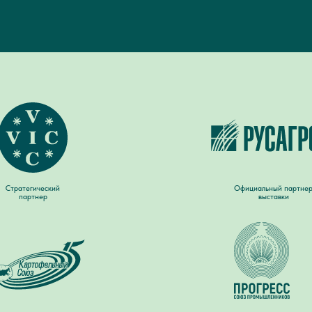
Стратегический
Официальный партне
партнер
выставки