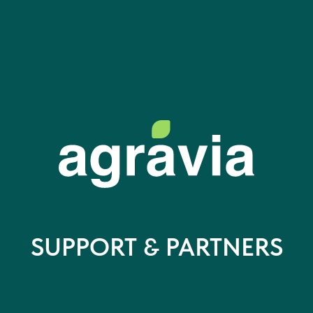
SUPPORT & PARTNERS