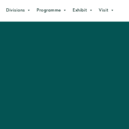
Divisions
Programme
Exhibit
Visit