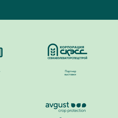
р
Партнер
выставки