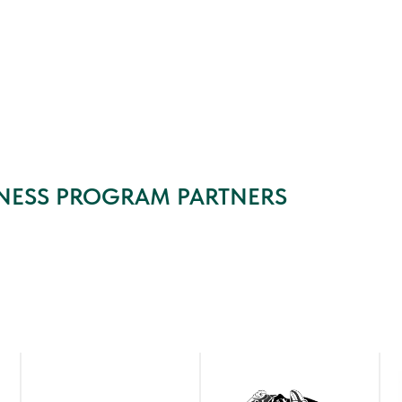
Партнер
выставки
NESS PROGRAM PARTNERS