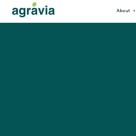
About